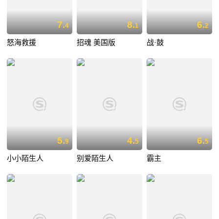
7.
8.
6.
4
1
2
怒海救援
招魂 美国版
战·鼓
5.
4.
6.
9
5
5
小小陌生人
别爱陌生人
霸主