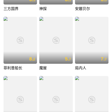
5
5
5
三方国界
神探
安娜贝尔
8.
5.
7.
2
7
7
菲利普船长
魔屋
局内人