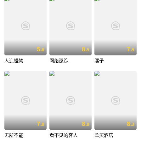
5.
8.
7.
8
5
9
人造怪物
网络谜踪
骡子
7.
8.
8.
0
8
3
无所不能
看不见的客人
孟买酒店