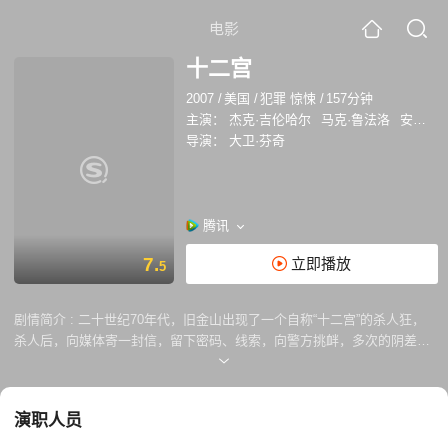
电影
十二宫
2007
/
美国
/
犯罪 惊悚
/
157分钟
主演：
杰克·吉伦哈尔
马克·鲁法洛
安东尼·爱德华兹
导演：
大卫·芬奇
腾讯
7.
立即播放
5
剧情简介 :
二十世纪70年代，旧金山出现了一个自称“十二宫”的杀人狂，
杀人后，向媒体寄一封信，留下密码、线索，向警方挑衅，多次的阴差阳
错使案件陷入僵局，警方渐渐束手无策。连环杀人案件也引起了《旧金山
纪事报》的记者罗伯特（杰克·吉伦哈尔 饰）和保罗（小罗伯特·唐尼 饰）
的注意，他们在警察大卫（马克·鲁法洛 饰）的帮助下，开始调查这一系
演职人员
列的连环凶杀案件，在和“十二宫”杀手斗志斗勇的同时，他们个人的生活
也面临了极大的挑战。