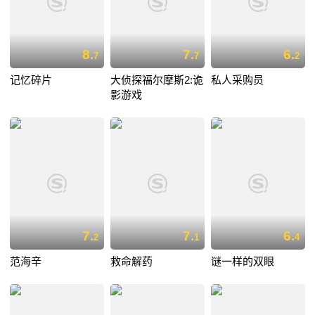
8.
7.
6.
7
7
2
记忆碎片
大侦探福尔摩斯2:诡
私人采购员
影游戏
7.
7.
6.
2
1
4
范海辛
救命解药
谜一样的双眼