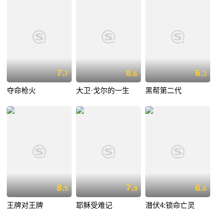
7.
8.
6.
7
6
3
夺命枪火
大卫·戈尔的一生
黑帮第二代
8.
7.
6.
5
9
6
王牌对王牌
耶稣受难记
潜伏4:锁命亡灵