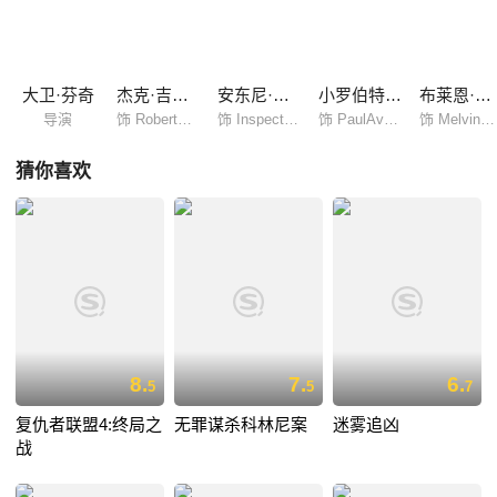
大卫·芬奇
杰克·吉伦哈尔
安东尼·爱德华兹
小罗伯特·唐尼
布莱恩·考克斯
导演
饰 RobertGraysmith
饰 InspectorWilliamArmstrong
饰 PaulAvery
饰 MelvinBelli
猜你喜欢
8.
7.
6.
5
5
7
复仇者联盟4:终局之
无罪谋杀科林尼案
迷雾追凶
战