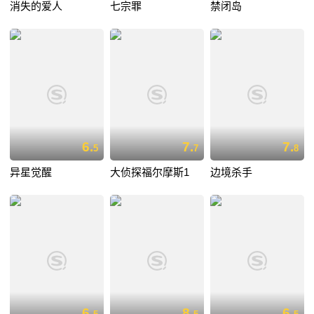
消失的爱人
七宗罪
禁闭岛
6.
7.
7.
5
7
8
异星觉醒
大侦探福尔摩斯1
边境杀手
6.
8.
6.