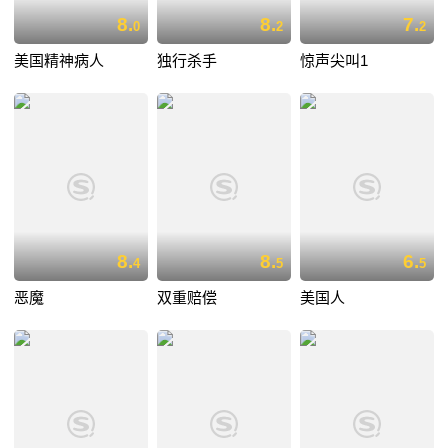
8.
8.
7.
0
2
2
美国精神病人
独行杀手
惊声尖叫1
8.
8.
6.
4
5
5
恶魔
双重赔偿
美国人