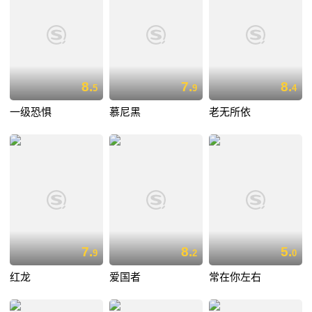
8.
7.
8.
5
9
4
一级恐惧
慕尼黑
老无所依
7.
8.
5.
9
2
0
红龙
爱国者
常在你左右