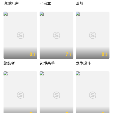
洛城机密
七宗罪
暗战
8.
7.
8.
2
8
3
终结者
边境杀手
龙争虎斗