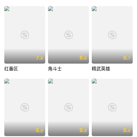
7.
8.
8.
8
6
7
红番区
角斗士
精武英雄
8.
8.
8.
9
8
6