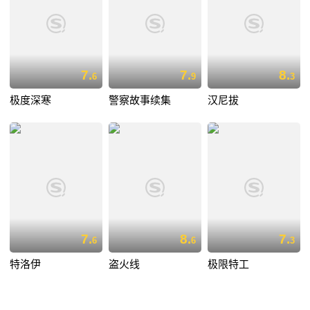
7.
7.
8.
6
9
3
极度深寒
警察故事续集
汉尼拔
7.
8.
7.
6
6
3
特洛伊
盗火线
极限特工