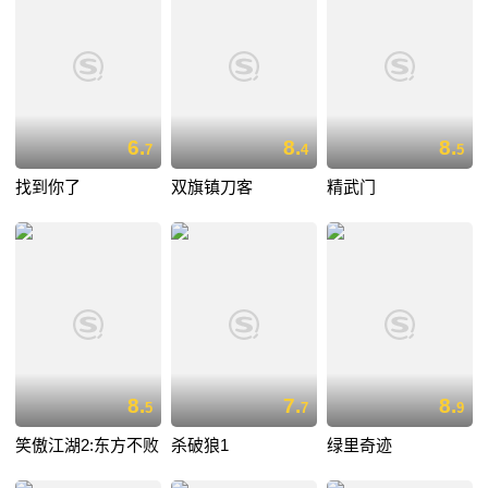
6.
8.
8.
7
4
5
找到你了
双旗镇刀客
精武门
8.
7.
8.
5
7
9
笑傲江湖2:东方不败
杀破狼1
绿里奇迹