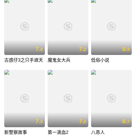
7.
7.
8.
8
2
9
古惑仔3之只手遮天
魔鬼女大兵
低俗小说
7.
7.
8.
9
8
7
新警察故事
第一滴血2
八恶人