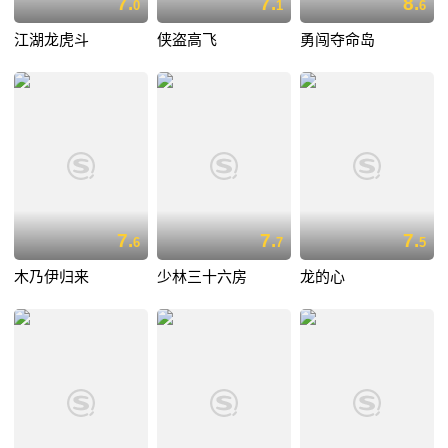
7.
7.
8.
0
1
6
江湖龙虎斗
侠盗高飞
勇闯夺命岛
7.
7.
7.
6
7
5
木乃伊归来
少林三十六房
龙的心