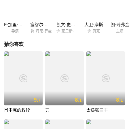
是邻局的谈判专家史宾恩（凯文·史派西 Kevin Spacey 饰）奉命前来和丹
尼谈判，史宾恩相信了丹尼，开始为他搜集证据。
F·加里·格雷
塞缪尔·杰克逊
凯文·史派西
大卫·摩斯
朗·瑞弗
导演
饰 丹尼·罗曼
饰 克里斯·史宾恩
饰 贝克
主演
猜你喜欢
9.
8.
8.
7
1
1
肖申克的救赎
刀
太极张三丰