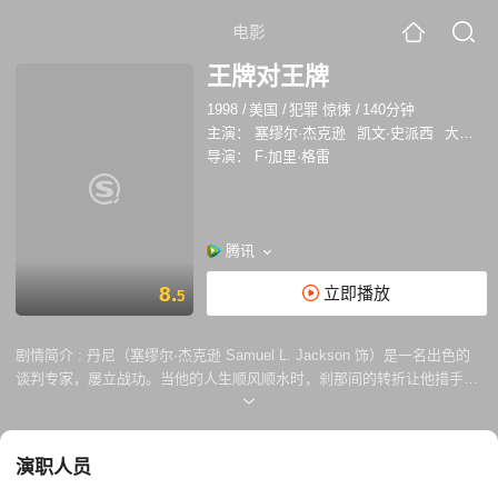
电影
王牌对王牌
1998
/
美国
/
犯罪 惊悚
/
140分钟
主演：
塞缪尔·杰克逊
凯文·史派西
大卫·摩斯
导演：
F·加里·格雷
腾讯
8.
立即播放
5
剧情简介 :
丹尼（塞缪尔·杰克逊 Samuel L. Jackson 饰）是一名出色的
谈判专家，屡立战功。当他的人生顺风顺水时，刹那间的转折让他措手不
及。他的搭档发现警局内有人私吞公款，却在打算告诉丹尼实情时惨遭杀
害，第一时间赶到现场的丹尼自然最大嫌疑人。当他确信是警局内有人要
找他做替死鬼，百口莫辩之际，他铤而走险绑架了内务监察部检察官和其
演职人员
助手等人，想通过与警方的对话为自己洗刷罪名。 丹尼要求另一分局派出
谈判专家来和自己对话，因为他清楚要谋害自己的人就在自己的局里。于