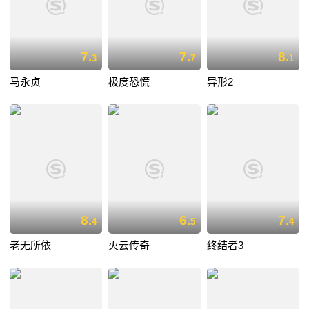
7.
7.
8.
3
7
1
马永贞
极度恐慌
异形2
8.
6.
7.
4
5
4
老无所依
火云传奇
终结者3