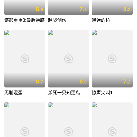
8.
7.
8.
9
6
2
谍影重重3:最后通牒
越战创伤
遥远的桥
8.
8.
7.
7
6
2
无耻混蛋
杀死一只知更鸟
惊声尖叫1