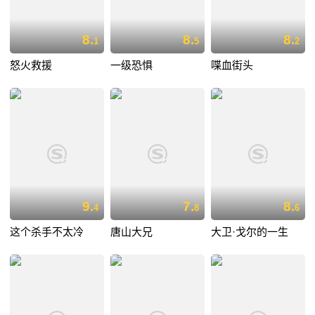
8.
8.
8.
1
5
2
怒火救援
一级恐惧
喋血街头
9.
7.
8.
4
8
6
这个杀手不太冷
唐山大兄
大卫·戈尔的一生