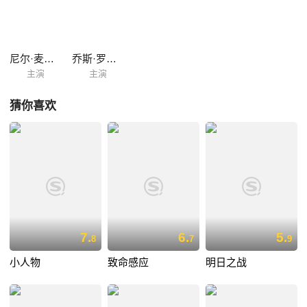
尼尔·麦克唐纳
乔斯·罗赛特
主演
主演
猜你喜欢
7.
6.
5.
8
7
9
小人物
致命感应
明日之战