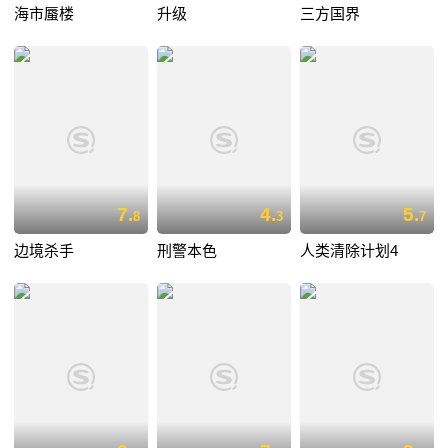
海市蜃楼
升级
三方国界
7.
4.
5.
8
3
7
边境杀手
刑警本色
人类清除计划4