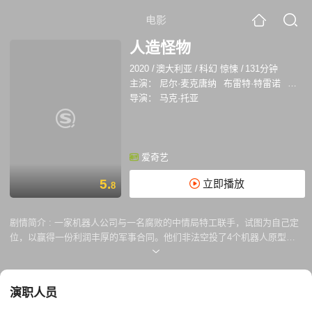
电影
人造怪物
2020
/
澳大利亚
/
科幻 惊悚
/
131分钟
主演：
尼尔·麦克唐纳
布雷特·特雷诺
乔斯·
导演：
马克·托亚
爱奇艺
5.
立即播放
8
剧情简介 :
一家机器人公司与一名腐败的中情局特工联手，试图为自己定
位，以赢得一份利润丰厚的军事合同。他们非法空投了4个机器人原型到
臭名昭著的老挝、柬埔寨和泰国之间的金三角地带，对毫无戒心的毒枭进
行现场实地测试，这是全世界永远不会错过的。其中一个机器人在空投中
受损，机器人技术团队在它变得自知之明时失去了对它的控制，成为一个
演职人员
势不可挡的杀人机器。