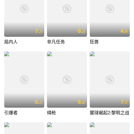
7.
6.
4.
7
2
9
局内人
非凡任务
狂兽
6.
6.
7.
3
2
7
引爆者
缉枪
猩球崛起2:黎明之战