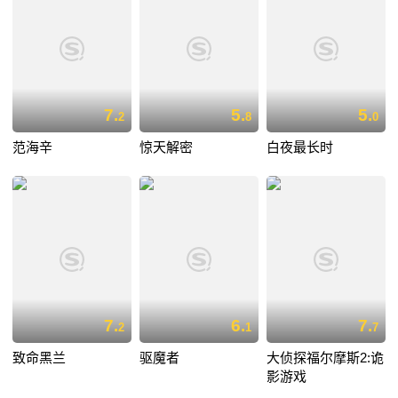
7.
5.
5.
2
8
0
范海辛
惊天解密
白夜最长时
7.
6.
7.
2
1
7
致命黑兰
驱魔者
大侦探福尔摩斯2:诡
影游戏