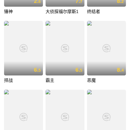
2.
7.
8.
6
7
2
锤神
大侦探福尔摩斯1
终结者
6.
6.
8.
5
5
4
捍战
霸主
恶魔