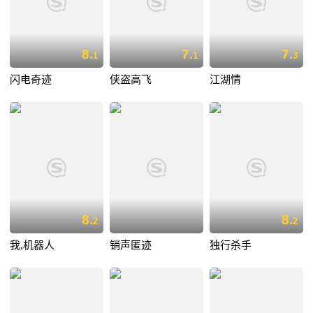
8.
7.
7.
1
1
3
闪电奇迹
侠盗高飞
江湖情
8.
8.
2
2
我,机器人
销声匿迹
独行杀手