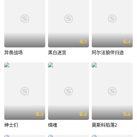
4.
6.
7
4
异兽战场
黑白迷宫
阿尔法狼伴归途
8.
6.
5.
3
8
8
绅士们
缉魂
莫斯科陷落2