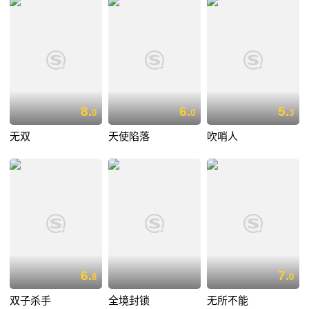
8.
6.
5.
0
0
3
无双
天使陷落
吹哨人
6.
7.
8
0
双子杀手
全境封锁
无所不能