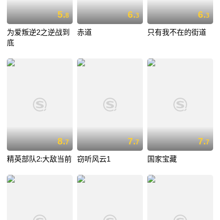
5.
6.
6.
8
3
3
为爱叛逆2之逆战到
赤道
只有我不在的街道
底
8.
7.
7.
7
7
7
精英部队2:大敌当前
窃听风云1
国家宝藏