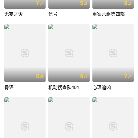
7.
9.
8.
7
2
3
无妄之灾
信号
重案六组第四部
5.
9.
7.
9
1
7
骨语
机动搜查队404
心理追凶