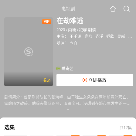
电视剧
在劫难逃
VIP
2020
/
内地
/
犯罪 剧情
主演：
王千源
鹿晗
齐溪
乔欣
吴越
张皓
导演：
五百
爱奇艺
6.
立即播放
0
剧情简介 :
曾是刑警队长的张海峰，由于独生女朵朵在两年前意外死亡，
家庭随之破碎。他辞去警队职务，浑噩度日。没想到在城市里发生的一起
连环杀人案似乎与朵朵的意外相关，张海峰也意外卷入其中。可他没想
到，迎接他的不仅是复杂莫测的凶案真相，还有层层叠叠的时光陷阱。
选集
共12集