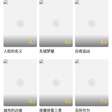
8.
8.
8.
3
8
9
人民的名义
东城梦魇
白夜追凶
8.
9.
7.
3
2
9
城市的边缘
夜魔侠第三季
无所作为