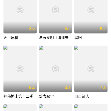
4.
5.
6.
5
6
1
天目危机
法医秦明Ⅱ清道夫
晨阳
6.
3.
7.
6
9
8
神秘博士第十二季
致命愿望
目击证人