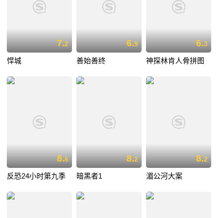
7.
6.
6.
2
9
3
悍城
善始善终
神探林肯人骨拼图
8.
8.
8.
6
2
2
反恐24小时第九季
暗黑者1
湄公河大案