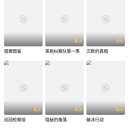
8.
9.
6
0
猎罪图鉴
黑袍纠察队第一季
沉默的真相
6.
8.
6.
9
8
8
巡回检察组
隐秘的角落
破冰行动