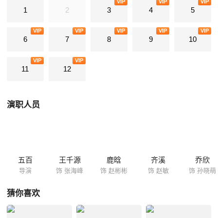
VIP
VIP
VIP
1
2
3
4
5
VIP
VIP
VIP
VIP
VIP
6
7
8
9
10
VIP
VIP
11
12
演职人员
五百
王千源
鹿晗
齐溪
乔欣
导演
饰 张海峰
饰 赵彬彬
饰 赵敏
饰 孙晓萌
猜你喜欢