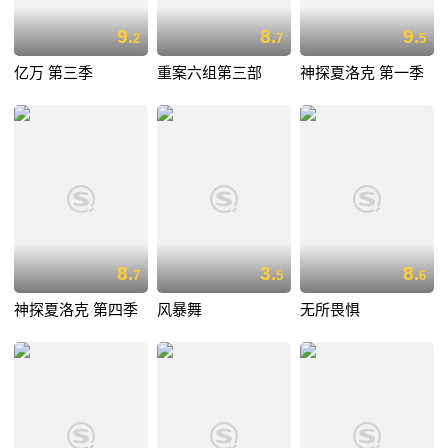
9.
8.
9.
2
7
5
亿万 第三季
重案六组第三部
神探夏洛克 第一季
8.
3.
8.
7
5
6
神探夏洛克 第四季
风暴舞
无所畏惧