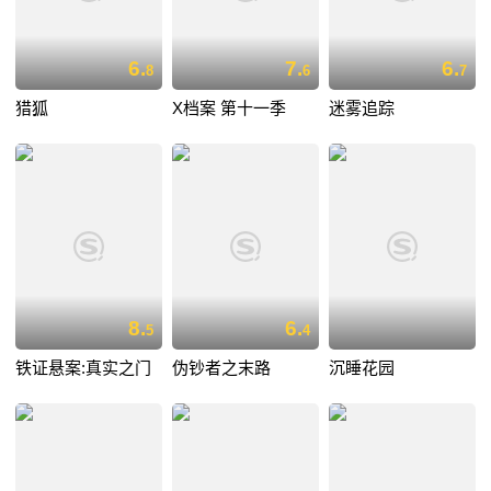
6.
7.
6.
8
6
7
猎狐
X档案 第十一季
迷雾追踪
8.
6.
5
4
铁证悬案:真实之门
伪钞者之末路
沉睡花园