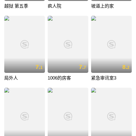
越狱 第五季
疯人院
坡道上的家
7.
7.
8.
1
7
2
局外人
1006的房客
紧急审讯室3