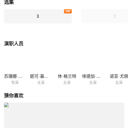
选集
VIP
3
2
演职人员
苏珊娜·比尔
妮可·基德曼
休·格兰特
埃德加·拉米雷兹
诺亚·尤
导演
主演
主演
主演
主演
猜你喜欢