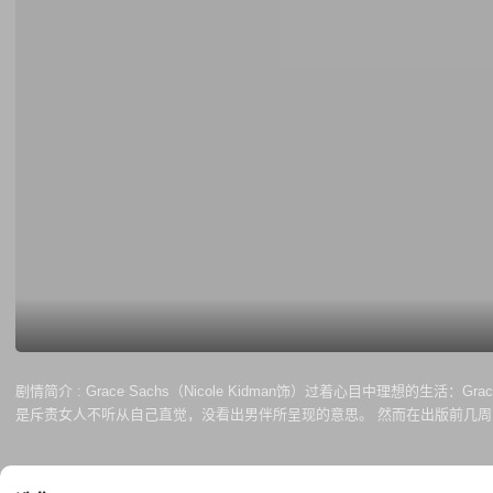
剧情简介 :
Grace Sachs（Nicole Kidman饰）过着心目中理想的
是斥责女人不听从自己直觉，没看出男伴所呈现的意思。 然而在出版前几周
为了儿子放弃现在的生活。 Hugh Grant饰演Jonathan Sachs，他