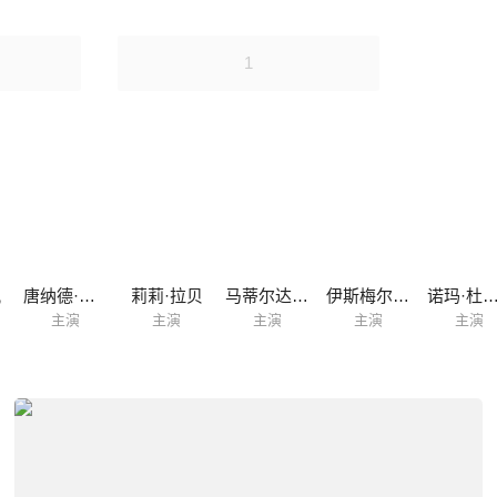
1
佩
唐纳德·萨瑟兰
莉莉·拉贝
马蒂尔达·德·安杰利斯
伊斯梅尔·克鲁斯·科尔多瓦
诺玛·杜梅温
主演
主演
主演
主演
主演