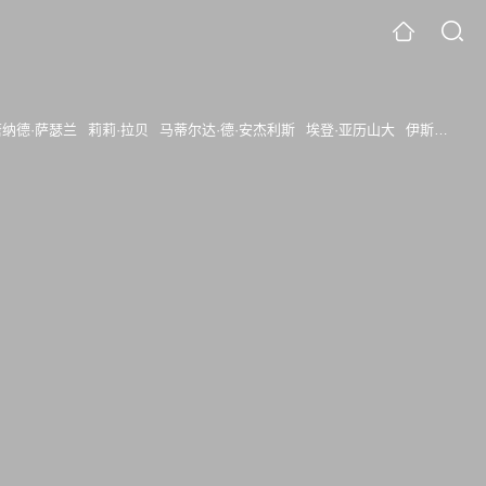
唐纳德·萨瑟兰
莉莉·拉贝
马蒂尔达·德·安杰利斯
埃登·亚历山大
伊斯梅尔·克鲁斯·科尔多瓦