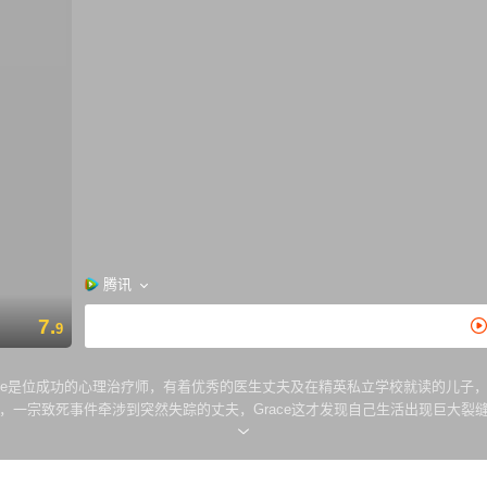
腾讯
7.
9
生活：Grace是位成功的心理治疗师，有着优秀的医生丈夫及在精英私立学校就读的儿子，而
，一宗致死事件牵涉到突然失踪的丈夫，Grace这才发现自己生活出现巨大
是位广受好评的儿科肿瘤医生，给人忠心丈夫及好爸爸的印象，但其实他失踪前早有不寻常的先兆