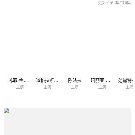
更新至第3集/共6集
尼
苏菲·格拉宝
道格拉斯·霍奇斯
陈法拉
玛丽亚·迪齐亚
范黛
主演
主演
主演
主演
主演