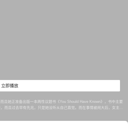
立即播放
且她正准备出版一本两性议题书《You Should Have Known》，书中主要
裂缝，而且过去早有先兆，只是她没听从自己直觉。而在事情被闹大后，女主得
。Noah Jupe饰演男女主的12岁儿子Henry Sachs。