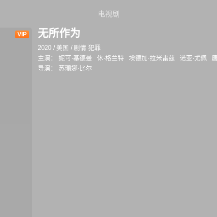
电视剧
无所作为
VIP
2020
/
美国
/
剧情 犯罪
主演：
妮可·基德曼
休·格兰特
埃德加·拉米雷兹
诺亚·尤佩
导演：
苏珊娜·比尔