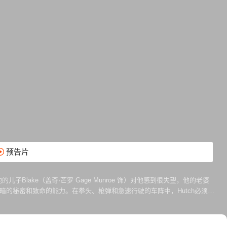
预告片
儿子Blake（盖奇·芒罗 Gage Munroe 饰）对他感到很失望，他的老婆
露他黑暗的秘密和致命的能力。在拳头、枪弹和急速行驶的车阵中，Hutch必须从