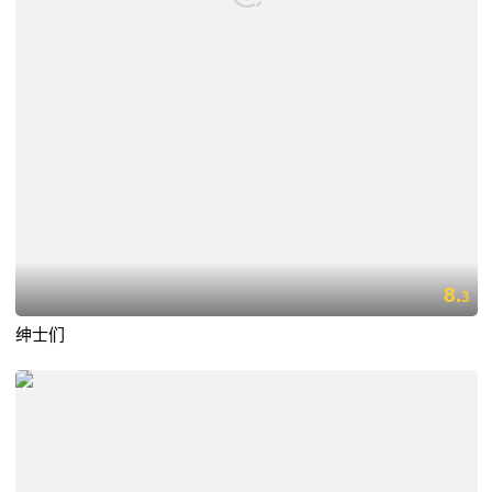
8.
3
绅士们