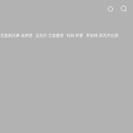
克里斯托弗·洛伊德
迈克尔·艾恩塞德
科林·萨蒙
罗伯特·菲茨杰拉德·迪格斯