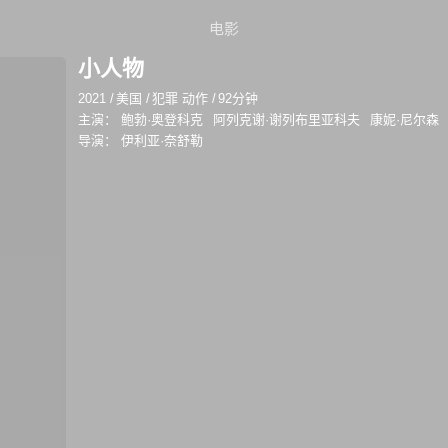
电影
小人物
2021
/
美国
/
犯罪 动作
/
92分钟
主演：
鲍勃·奥登科克
阿列克谢·谢列布里亚科夫
康妮·尼尔森
导演：
伊利亚·奈舒勒