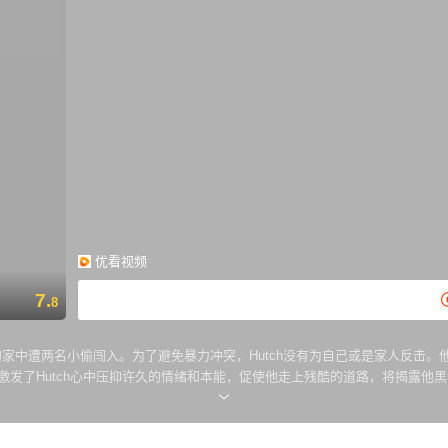
优看视频
7.
8
于郊区的家中遭两名小偷闯入。为了避免暴力冲突，Hutch没有为自己或是家人反击。他的
他。这起事件激发了Hutch心中压抑许久的情绪和本能，促使他走上残酷的道路，将揭
手中救出自己的家人，并确保别人不会再把他视作无名小卒。