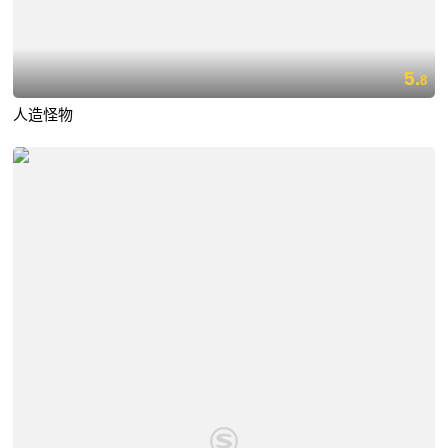
5.
8
人造怪物