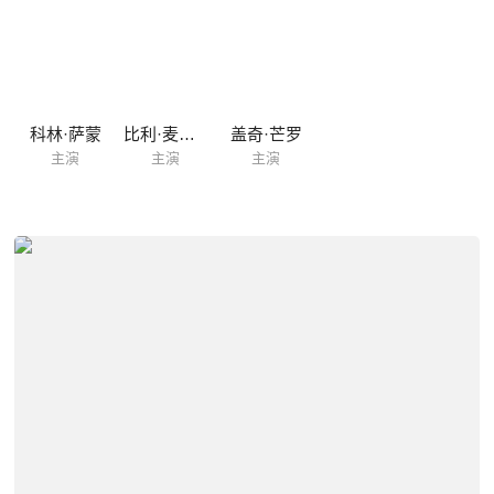
科林·萨蒙
比利·麦克莱伦
盖奇·芒罗
主演
主演
主演