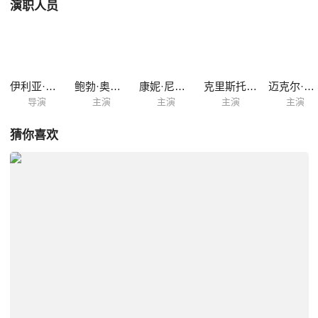
演职人员
伊利亚·奈舒勒
鲍勃·奥登科克
康妮·尼尔森
克里斯托弗·洛伊德
迈克尔·艾恩塞德
导演
主演
主演
主演
主演
猜你喜欢