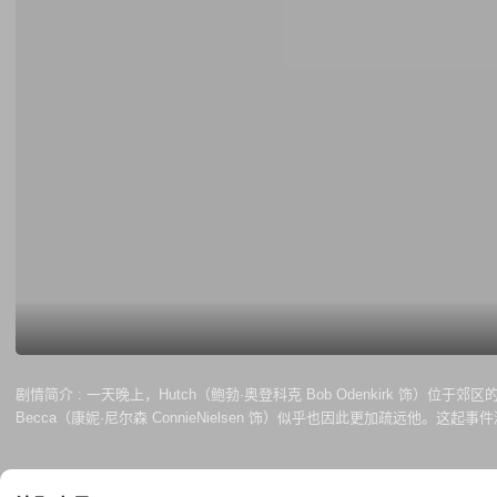
剧情简介 :
一天晚上，Hutch（鲍勃·奥登科克 Bob Odenkirk 饰）位
Becca（康妮·尼尔森 ConnieNielsen 饰）似乎也因此更加疏远
危险的敌人（阿列克谢·谢列布里亚科夫 AlexeySerebryakov 饰）