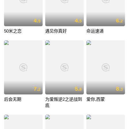
4.
4.
6.
9
5
2
50米之恋
遇见你真好
命运速递
7.
5.
8.
2
8
3
后会无期
为爱叛逆2之逆战到
爱你,西蒙
底