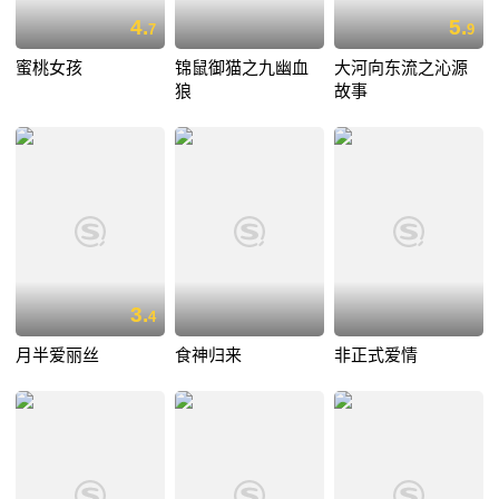
4.
5.
7
9
蜜桃女孩
锦鼠御猫之九幽血
大河向东流之沁源
狼
故事
3.
4
月半爱丽丝
食神归来
非正式爱情