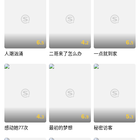
6.
4.
6.
5
2
5
人潮汹涌
二哥来了怎么办
一点就到家
4.
6.
5.
3
9
3
感动她77次
最初的梦想
秘密访客