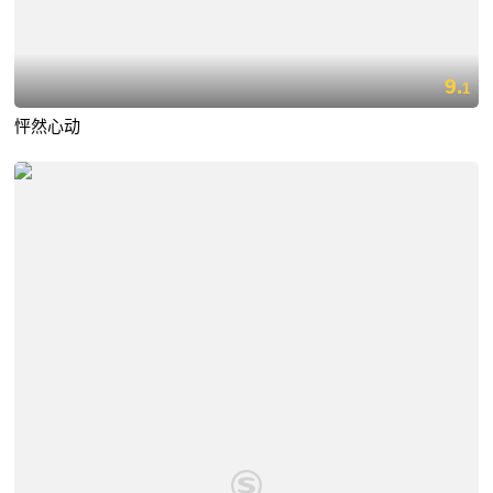
9.
1
怦然心动