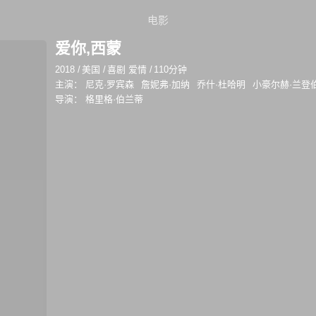
电影
爱你,西蒙
2018
/
美国
/
喜剧 爱情
/
110分钟
主演：
尼克·罗宾森
詹妮弗·加纳
乔什·杜哈明
小豪尔赫·兰登
导演：
格里格·伯兰蒂