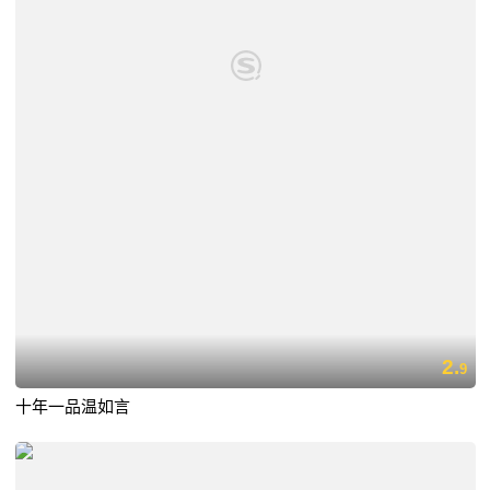
2.
9
十年一品温如言