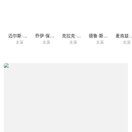
韦尔
迈尔斯·赫尔泽
乔伊·保罗瑞
克拉克·穆尔
德鲁·斯塔基
麦肯
主演
主演
主演
主演
主演