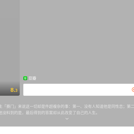
豆瓣
8.
3
中生「赛门」来说这一切却是件超複杂的事：第一、没有人知道他是同性恋；第
他没料到的是，最后得到的答案却从此改变了自己的人生。