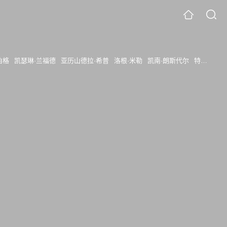
伯格
凯瑟琳·兰福德
亚历山德拉·希普
洛根·米勒
凯南·朗斯代尔
特丽莎·贝特曼