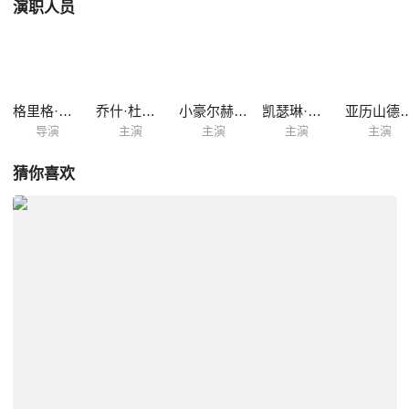
演职人员
格里格·伯兰蒂
乔什·杜哈明
小豪尔赫·兰登伯格
凯瑟琳·兰福德
亚历山德拉
导演
主演
主演
主演
主演
猜你喜欢