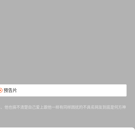
预告片
二、他也搞不清楚自己爱上跟他一样有同样困扰的不具名网友到底是何方神