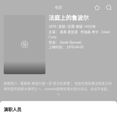
电影
法庭上的鲁波尔
1978
/
英国
/
犯罪 悬疑
/
44分钟
主演：
莱奥·麦凯恩
乔纳森·考尔
Julian
Curry
导演：
Derek Bennett
上映时间：
1978-04-03
剧情简介 :
霍勒斯·朗波尔是一名“老贝利黑客”，他是伦敦刑事法院老贝利
审判室的低薪大律师之一。rumpole拒绝处理大部分诉讼，永远不会起
诉。他总是辩护。他的每一次审判都有胜利和失败的一面，被判无罪的当
事人往往比被判有罪的人更愤怒。
演职人员