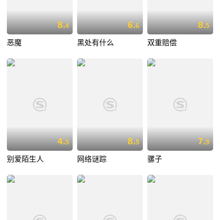
8.
6.
8.
4
6
5
恶魔
黑处有什么
双重赔偿
4.
8.
7.
5
5
9
别爱陌生人
网络谜踪
骡子