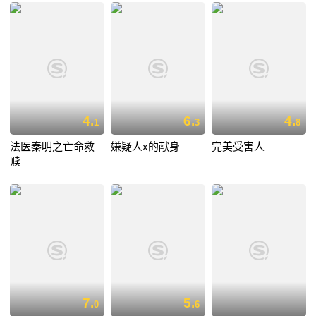
4.
6.
4.
1
3
8
法医秦明之亡命救
嫌疑人x的献身
完美受害人
赎
7.
5.
0
6