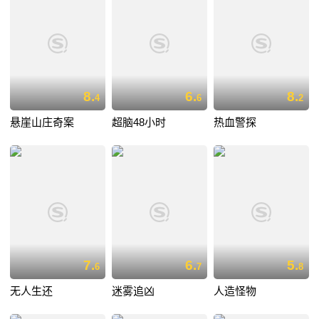
8.
6.
8.
4
6
2
悬崖山庄奇案
超脑48小时
热血警探
7.
6.
5.
6
7
8
无人生还
迷雾追凶
人造怪物