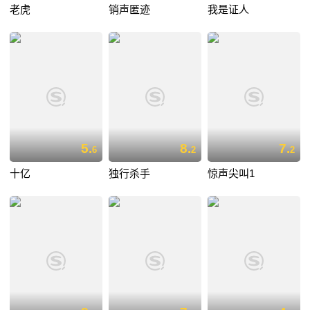
老虎
销声匿迹
我是证人
5.
8.
7.
6
2
2
十亿
独行杀手
惊声尖叫1