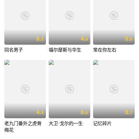
6.
4.
5.
5
6
0
同名男子
福尔摩斯与华生
常在你左右
4.
8.
8.
9
6
7
老九门番外之虎骨
大卫·戈尔的一生
记忆碎片
梅花