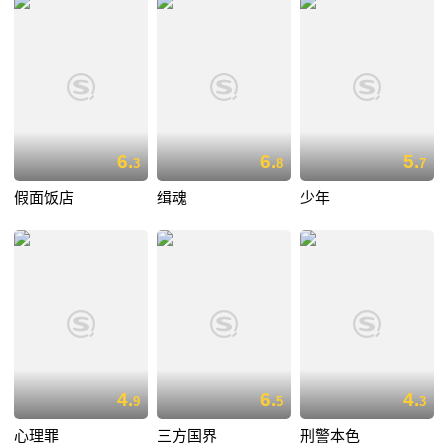
6.
6.
5.
3
8
7
假面饭店
缉魂
少年
4.
6.
4.
9
5
3
心理罪
三方国界
刑警本色