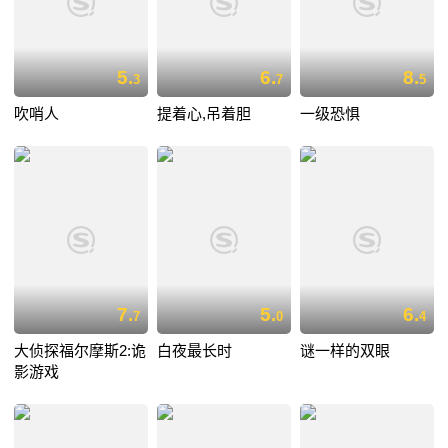
5.
6.
8.
3
7
5
吹哨人
提着心,吊着胆
一级恐惧
7.
5.
6.
7
0
4
大侦探福尔摩斯2:诡
白夜最长时
谜一样的双眼
影游戏