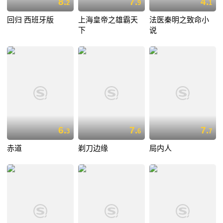
8.
7.
4.
2
9
1
回归 西班牙版
上海皇帝之雄霸天
法医秦明之致命小
下
说
6.
7.
7.
3
6
7
赤道
剃刀边缘
局内人