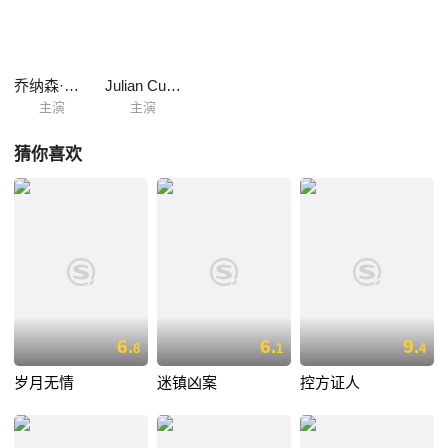
乔纳森·考尔
Julian Curry
主演
主演
猜你喜欢
6.
6.
9.
8
1
4
岁月无情
迷镇凶案
控方证人