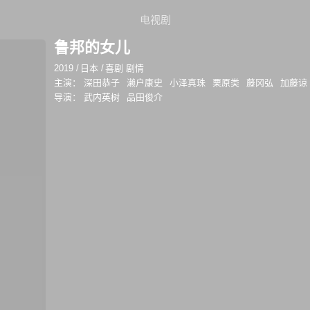
电视剧
鲁邦的女儿
2019
/
日本
/
喜剧 剧情
主演：
深田恭子
濑户康史
小泽真珠
栗原类
藤冈弘
加藤谅
导演：
武内英树
品田俊介