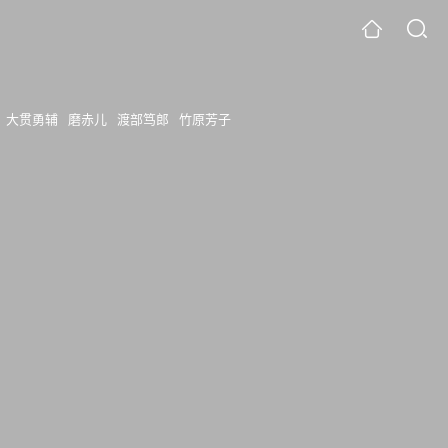
大贯勇辅
磨赤儿
渡部笃郎
竹原芳子