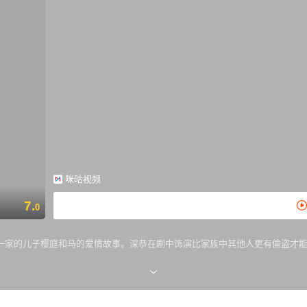
咪咕视频
7.
0
一家的儿子樱庭和马的爱情故事。深恭在剧中饰演比家族中其他人更有偷盗才