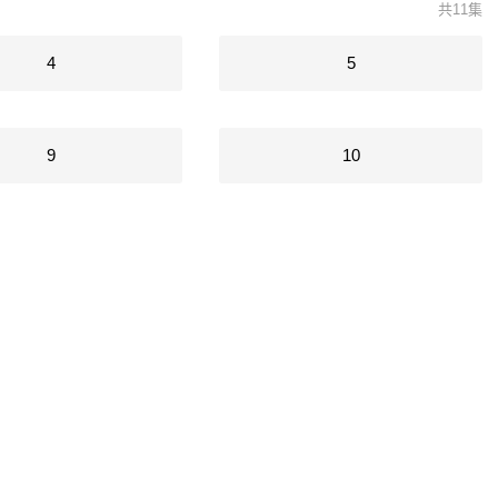
共11集
4
5
9
10