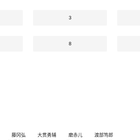
3
8
藤冈弘
大贯勇辅
磨赤儿
渡部笃郎