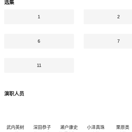
选集
1
2
6
7
11
演职人员
武内英树
深田恭子
濑户康史
小泽真珠
栗原类