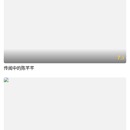
7.
3
传闻中的陈芊芊