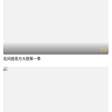
7.
9
花间提壶方大厨第一季