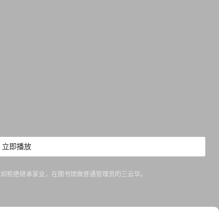
立即播放
能却拒绝继承家业，在图书馆做普通管理员的三云华。