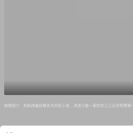
剧情简介 :
本剧改编自横关大同名小说，讲述小偷一家的女儿三云华和警察