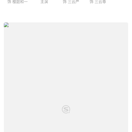
饰 樱庭和一
主演
饰 三云严
饰 三云尊