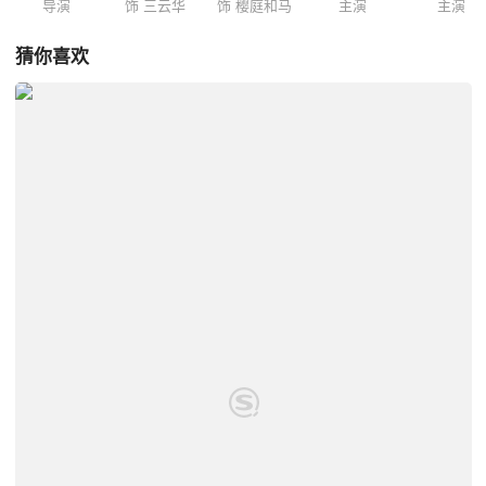
导演
饰 三云华
饰 樱庭和马
主演
主演
猜你喜欢