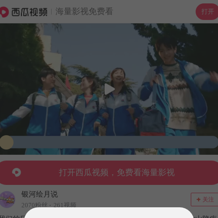
海量影视免费看
打开
打开西瓜视频，免费看海量影视
银河绘月说
关注
2070粉丝
261视频