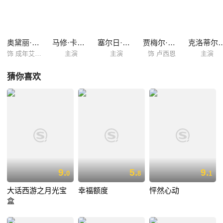
（马修·卡索维 Mathieu Kassovitz 饰），竟成为她的棘手对象，艾米莉开
始了令人哭笑不得的另类计划……
奥黛丽·塔图
马修·卡索维茨
塞尔日·梅兰
贾梅尔·杜布兹
克洛蒂尔德
饰 成年艾米丽
主演
主演
饰 卢西恩
主演
猜你喜欢
9.
5.
9.
0
8
1
大话西游之月光宝
幸福额度
怦然心动
盒