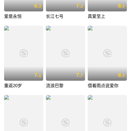
6.
7.
8.
3
3
5
爱是永恒
长江七号
真爱至上
7.
7.
8.
1
7
5
重返20岁
流浪巴黎
借着雨点说爱你