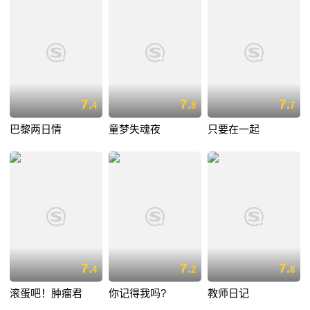
7.
7.
7.
4
8
7
巴黎两日情
童梦失魂夜
只要在一起
7.
7.
7.
4
2
8
滚蛋吧！肿瘤君
你记得我吗?
教师日记