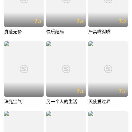
7.
7.
7.
1
6
0
真爱无价
快乐结局
严禁嘴对嘴
7.
7.
1
7
珠光宝气
另一个人的生活
天使爱过界