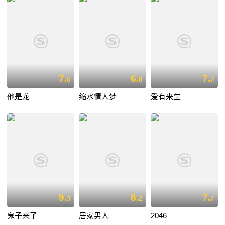
7.
6.
7.
6
8
7
他是龙
缩水情人梦
爱有来生
9.
8.
7.
3
2
7
鬼子来了
居家男人
2046