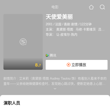
电影
天使爱美丽
2001
/
法国
/
喜剧 剧情
/
122分钟
主演：
奥黛丽·塔图
马修·卡索维茨
吕菲斯
导演：
让-皮埃尔·热内
腾讯
8.
立即播放
7
剧情简介 :
艾米莉（奥黛丽·塔图 Audrey Tautou 饰）有着别人看来不幸的
童年——父亲给她做健康检查时，发现她心跳过快，便断定她患上心脏
病，从此艾米莉与学校绝缘。随后因为一桩意外，母亲在她眼前突然死
去。这一切都毫不影响艾米莉对生活的豁达乐观。 1997年，戴安娜王妃
的去世让她倍感人生的孤独脆弱，艾米莉从此开始了一系列助人计划，包
演职人员
括自闭忧郁的邻居老人，被老板刻薄的菜摊伙计、遗失了童年器物的旧房
东、爱情失意的咖啡店同事。但她万万想不到，成人录象带商店店员尼诺