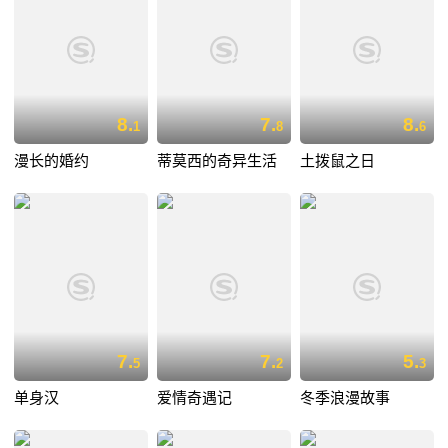
8.
7.
8.
1
8
6
漫长的婚约
蒂莫西的奇异生活
土拨鼠之日
7.
7.
5.
5
2
3
单身汉
爱情奇遇记
冬季浪漫故事