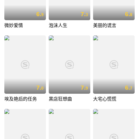
6.
7.
6.
9
3
8
微妙爱情
泡沫人生
美丽的谎言
7.
7.
6.
0
9
7
埃及艳后的任务
黑店狂想曲
大宅心慌慌