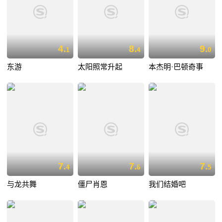
4.
8.
9.
1
4
0
东游
太阳照常升起
本杰明·巴顿奇事
7.
7.
7.
4
6
5
与龙共舞
僵尸肖恩
我们结婚吧