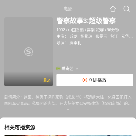
电影
警察故事3:超级警察
1992
/
中国香港
/
喜剧 犯罪
/
96分钟
主演：
成龙
杨紫琼
张曼玉
曾江
元华
董
导演：
唐季礼
爱奇艺
8.
立即播放
0
剧情简介 :
这集，神勇干探陈家驹（成龙 饰）将远赴大陆，化身囚犯打入
国际军火毒品走私集团的内部。在大陆美女公安杨建华（杨紫琼 饰）的帮
助下，家驹顺利接近了正在服刑的集团成员豹强（元华 饰）。豹强视家驹
为心腹，和他策划越狱行动。为了放长线，家驹爽快应承了。 他们越狱
后，豹强主张到家驹随口编出来的家乡躲避，幸得杨建华提前安排，才没
相关可播资源
有漏出马脚，杨建华自称家驹妹妹，与他们同行。他们来到香港见到了集
团的老大猜霸，顺利成为集团的一员。猜霸带着手下前往吉隆坡营救被绑