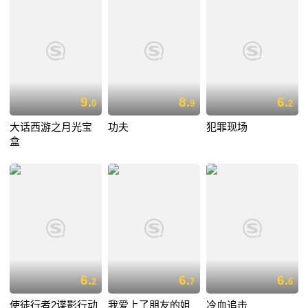
9.
8.
6.
0
9
2
大话西游之月光宝
功夫
犯罪现场
盒
6.
6.
6.
2
7
6
使徒行者2谍影行动
我爱上了朋友的姐
冷血追击