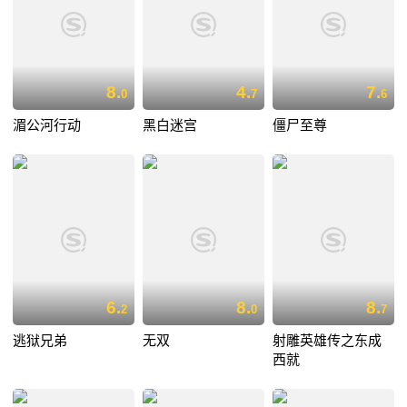
8.
4.
7.
0
7
6
湄公河行动
黑白迷宫
僵尸至尊
6.
8.
8.
2
0
7
逃狱兄弟
无双
射雕英雄传之东成
西就