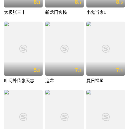
8.
8.
8.
1
7
5
太极张三丰
新龙门客栈
小鬼当家1
5.
7.
7.
5
2
4
叶问外传张天志
追龙
夏日福星