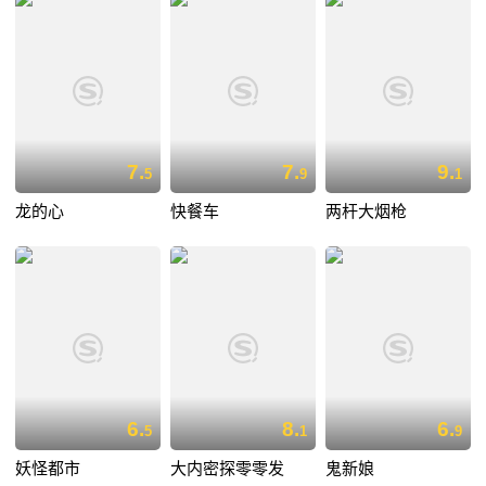
7.
7.
9.
5
9
1
龙的心
快餐车
两杆大烟枪
6.
8.
6.
5
1
9
妖怪都市
大内密探零零发
鬼新娘