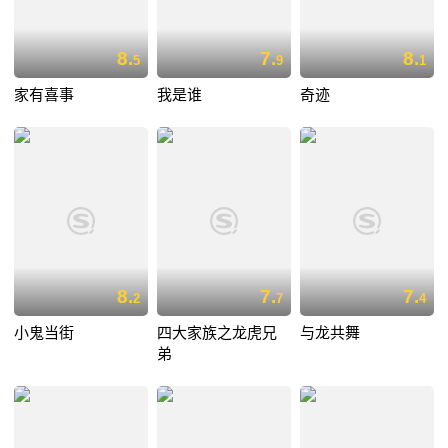
8.
7.
8.
5
9
1
家有喜事
我是谁
奇迹
8.
7.
7.
2
7
4
小鬼当街
四大家族之龙虎兄
与龙共舞
弟