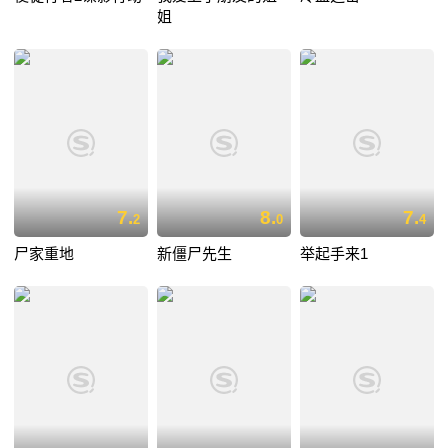
姐
7.
8.
7.
2
0
4
尸家重地
新僵尸先生
举起手来1