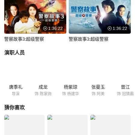
架的妻子，遇到了家驹的女友阿美（张曼玉 饰）。阿美不知家驹正在执行
任务，以为他和杨建华在偷情。阿美的举动引起了集团成员的怀疑，连场
大战一触即发！
1:36:22
1:36:22
警察故事3:超级警察
警察故事3:超级警察
演职人员
唐季礼
成龙
杨紫琼
张曼玉
曾江
导演
饰 陈家驹
饰 杨建华
饰 阿美
饰 冠猜霸
猜你喜欢