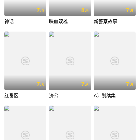
7.
8.
7.
0
5
9
神话
喋血双雄
新警察故事
7.
7.
7.
8
6
9
红番区
济公
A计划续集