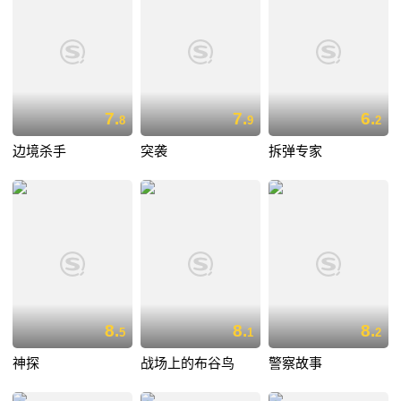
7.
7.
6.
8
9
2
边境杀手
突袭
拆弹专家
8.
8.
8.
5
1
2
神探
战场上的布谷鸟
警察故事