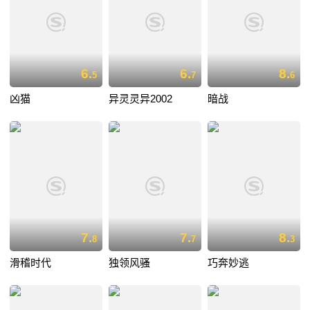
6.
6.
8.
5
7
6
凶猫
异灵灵异2002
暗战
7.
7.
8.
8
7
3
滑稽时代
独领风骚
巧奔妙逃