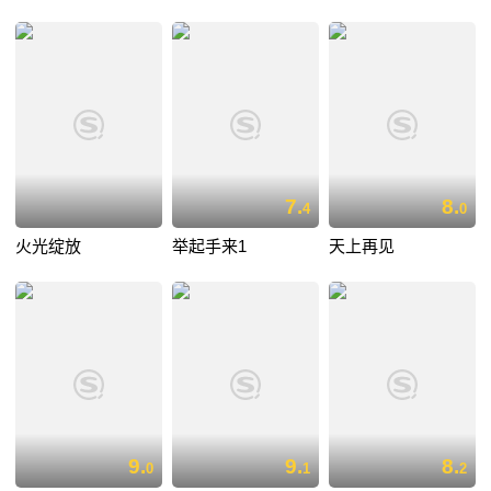
7.
8.
4
0
火光绽放
举起手来1
天上再见
9.
9.
8.
0
1
2