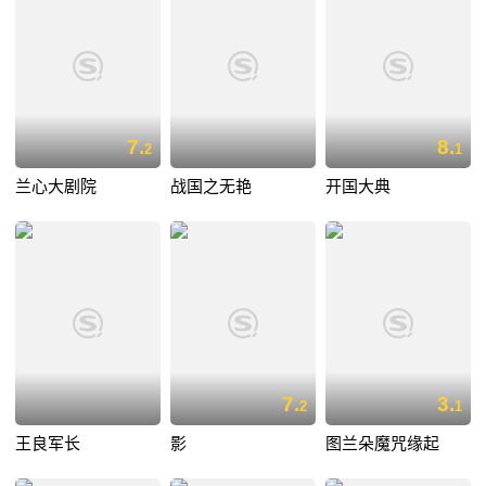
7.
8.
2
1
兰心大剧院
战国之无艳
开国大典
7.
3.
2
1
王良军长
影
图兰朵魔咒缘起