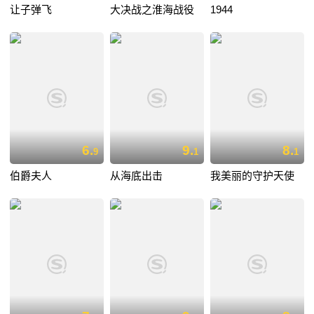
让子弹飞
大决战之淮海战役
1944
6.
9.
8.
9
1
1
伯爵夫人
从海底出击
我美丽的守护天使