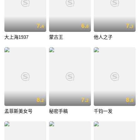
7.
6.
7.
4
8
3
大上海1937
蒙古王
他人之子
8.
7.
8.
2
2
8
孟菲斯美女号
秘密手稿
千钧一发