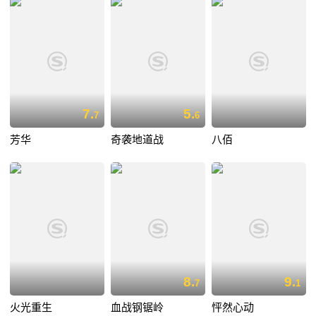
7.
5.
7
6
芳华
奇袭地道战
八佰
8.
9.
7
1
火光重生
血战钢锯岭
怦然心动