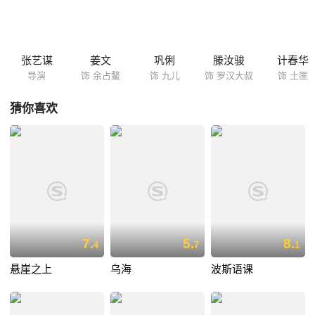
爷”，并独创酿制好酒十八红的方法。抗日战争期间，“我爷爷”和“我奶奶”
连手谱写了一曲悲歌。
张艺谋
姜文
巩俐
滕汝骏
计春华
导演
饰 余占鳌
饰 九儿
饰 罗汉大叔
饰 土匪
猜你喜欢
7.
5.
8.
4
7
1
悬崖之上
乌海
波斯语课