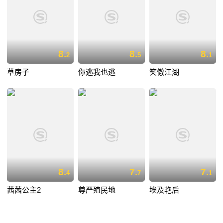
8.
8.
8.
2
5
1
草房子
你逃我也逃
笑傲江湖
8.
7.
7.
4
7
1
茜茜公主2
尊严殖民地
埃及艳后