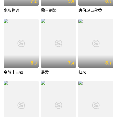
7.
9.
8.
2
6
8
水形物语
霸王别姬
唐伯虎点秋香
8.
7.
8.
3
4
1
金陵十三钗
最爱
归来