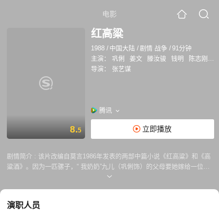
电影
红高粱
1988
/
中国大陆
/
剧情 战争
/
91分钟
主演：
巩俐
姜文
滕汝骏
钱明
陈志刚
计
导演：
张艺谋
腾讯
8.
立即播放
5
剧情简介 :
该片改编自莫言1986年发表的两部中篇小说《红高粱》和《高
粱酒》。因为一匹骡子，“ 我奶奶”九儿（巩俐饰）的父母要她嫁给一位拥
有一座酒坊的50岁麻风病人。九儿乘坐花轿出嫁时，在途中被一名强盗拦
截。其中一名抬轿男子余占鳌（姜文饰）打退了强盗，九儿因而和他开始
相互喜欢。3天后九儿回乡探望父母 。抬轿男子突然从高粱田里冲出来，
演职人员
抢走了九儿。他们在高粱田野外交合。九儿回到酒坊的时候发现麻风病的
丈夫死了，“ 我奶奶”撑起李家的烧酒作坊，不久余占鳌正式成为 “我爷