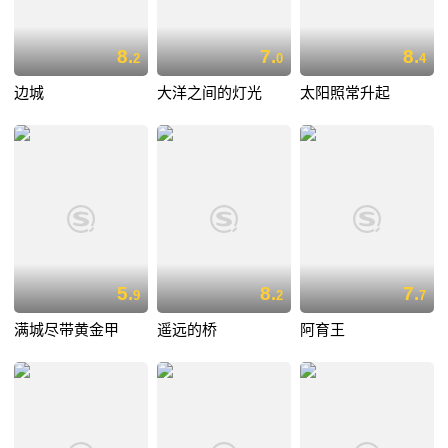
8.
7.
8.
2
0
4
边城
大洋之间的灯光
太阳照常升起
5.
8.
7.
9
2
7
满城尽带黄金甲
遥远的桥
阿育王