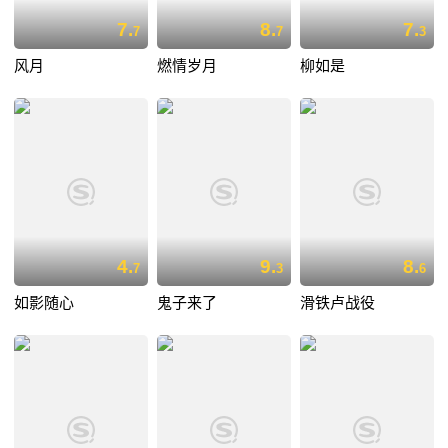
7.
8.
7.
7
7
3
风月
燃情岁月
柳如是
4.
9.
8.
7
3
6
如影随心
鬼子来了
滑铁卢战役